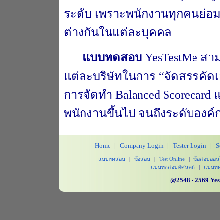
ระดับ เพราะพนักงานทุกคนย่อม
ต่างกันในแต่ละบุคคล
แบบทดสอบ
YesTestMe สาม
แต่ละบริษัทในการ “จัดสรรคัดเล
การจัดทำ Balanced Scorecard 
พนักงานขึ้นไป จนถึงระดับองค์
Home
|
Company Login
|
Tester Login
|
S
แบบทดสอบ
|
ข้อสอบ
|
Test Online
|
ข้อสอบออน
แบบทดสอบทัศนคติ
|
แบบทด
@2548 - 2569 Yes