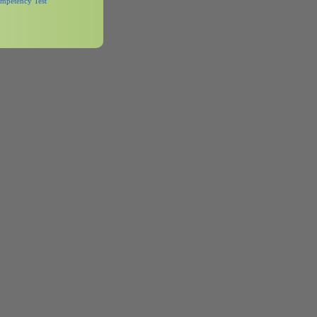
mpetency Test